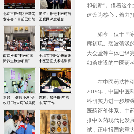
和创新”。借着这个
北京市疫情防控新闻
浙江：推进中医药与
建设为核心，着力
发布会：目前已出院
互联网深度融合
10人，其中7人以中
药治疗为主
如今，位于国家
廓初现。碧波荡漾
大会堂等主体已经
南京推出“中医药国
十堰市中医治未病暨
际养生旅游项目”
中医适宜技术培训班
如荼建设的中医药
开班
在中医药法指
2019年，中国中
嘉兴：“健康小屋”受
吉林：加快推进“治
科研实力进一步增
欢迎 “治未病”成风尚
未病”工作
医药评价体系、中
推中医药现代化发展
试，正申报国家重