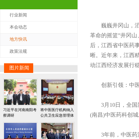
行业新闻
巍巍井冈山，滔
本会动态
革命的摇篮”井冈山
地方快讯
后，江西省中医药
政策法规
晰。近年来，江西
动江西经济发展行
图片新闻
创新引领：中
3月10日，
习近平在河南南阳考
将中医医疗机构纳入
(南昌)中医药科创
察调研
公共卫生应急管理体
系！又一省发布中医
药条例
3年前，中医药